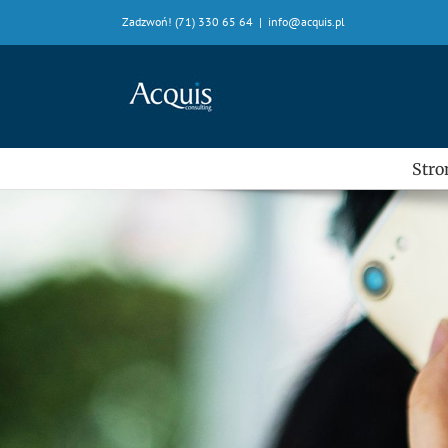
Skip
Zadzwoń! (71) 330 65 64
|
info@acquis.pl
to
content
Stro